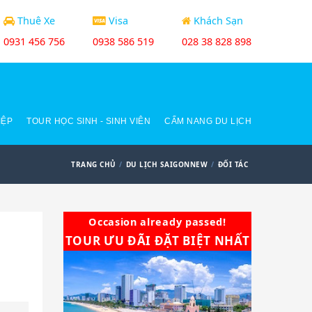
Thuê Xe
Visa
Khách Sạn
0931 456 756
0938 586 519
028 38 828 898
IỆP
TOUR HỌC SINH - SINH VIÊN
CẨM NANG DU LỊCH
TRANG CHỦ
DU LỊCH SAIGONNEW
ĐỐI TÁC
Occasion already passed!
TOUR ƯU ĐÃI ĐẶT BIỆT NHẤT