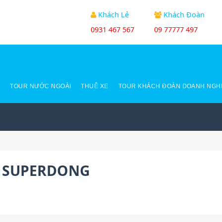
Khách Lẻ
Khách Đoàn
0931 467 567
09 77777 497
C
TOUR NƯỚC NGOÀI
THUÊ XE
TOUR KHÁCH ĐOÀN DOANH NGH
SUPERDONG