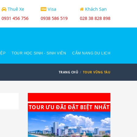
Thuê Xe
Visa
Khách Sạn
0931 456 756
0938 586 519
028 38 828 898
IỆP
TOUR HỌC SINH - SINH VIÊN
CẨM NANG DU LỊCH
TRANG CHỦ
TOUR VŨNG TÀU
TOUR ƯU ĐÃI ĐẶT BIỆT NHẤT