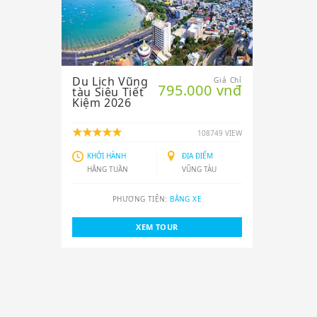
Du Lịch Vũng
Giá Chỉ
795.000 vnđ
tàu Siêu Tiết
Kiệm 2026
108749 VIEW
KHỞI HÀNH
ĐỊA ĐIỂM
HẰNG TUẦN
VŨNG TÀU
PHƯƠNG TIỆN:
BẰNG XE
XEM TOUR