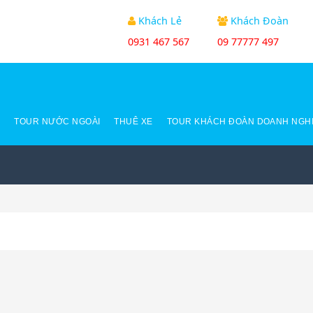
Khách Lẻ
Khách Đoàn
0931 467 567
09 77777 497
C
TOUR NƯỚC NGOÀI
THUÊ XE
TOUR KHÁCH ĐOÀN DOANH NGH