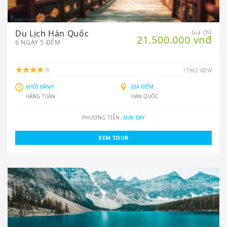
Du Lịch Hàn Quốc
Giá Chỉ
21.500.000 vnđ
6 NGÀY 5 ĐÊM
17962 VIEW
KHỞI HÀNH
ĐỊA ĐIỂM
HẰNG TUẦN
HÀN QUỐC
PHƯƠNG TIỆN:
MÁY BAY
XEM TOUR