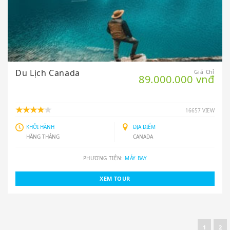
Du Lịch Canada
Giá Chỉ
89.000.000 vnđ
16657 VIEW
KHỞI HÀNH
ĐỊA ĐIỂM
HẰNG THÁNG
CANADA
PHƯƠNG TIỆN:
MÁY BAY
XEM TOUR
1
2