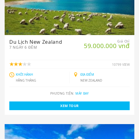
Du Lịch New Zealand
Giá Chỉ
59.000.000 vnđ
7 NGÀY 6 ĐÊM
10799 VIEW
KHỞI HÀNH
ĐỊA ĐIỂM
HẰNG THÁNG
NEW ZEALAND
PHƯƠNG TIỆN:
MÁY BAY
XEM TOUR