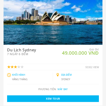
Du Lịch Sydney
Giá Chỉ
49.000.000 VNĐ
7 NGÀY 6 ĐÊM
93302 VIEW
KHỞI HÀNH
ĐỊA ĐIỂM
HẰNG THÁNG
SYDNEY
PHƯƠNG TIỆN:
MÁY BAY
XEM TOUR