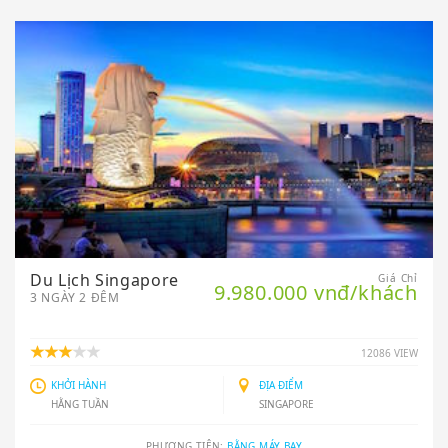
Du Lịch Singapore
Giá Chỉ
9.980.000 vnđ/khách
3 NGÀY 2 ĐÊM
12086 VIEW
KHỞI HÀNH
ĐỊA ĐIỂM
HẰNG TUẦN
SINGAPORE
PHƯƠNG TIỆN:
BẰNG MÁY BAY