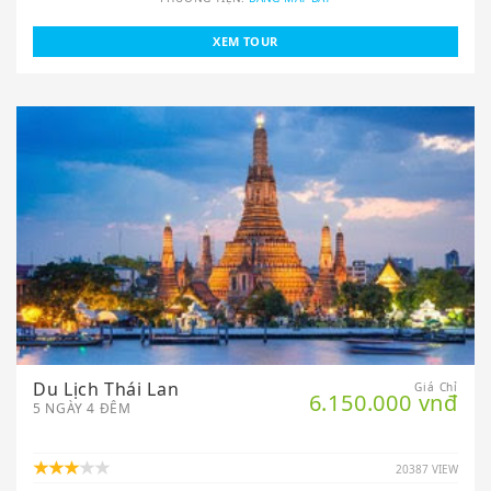
XEM TOUR
Du Lịch Thái Lan
Giá Chỉ
6.150.000 vnđ
5 NGÀY 4 ĐÊM
20387 VIEW