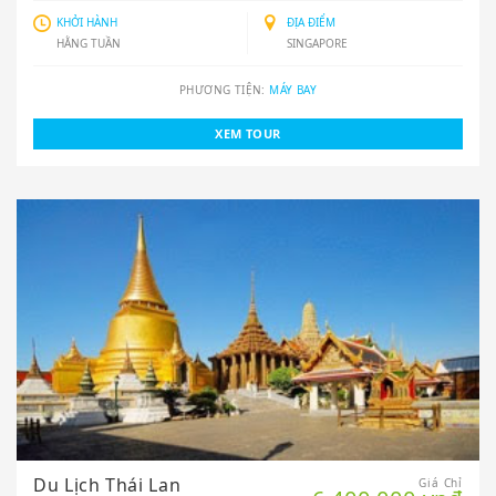
KHỞI HÀNH
ĐỊA ĐIỂM
HẰNG TUẦN
SINGAPORE
PHƯƠNG TIỆN:
MÁY BAY
XEM TOUR
Du Lịch Thái Lan
Giá Chỉ