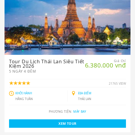
Tour Du Lịch Thái Lan Siêu Tiết
Giá Chỉ
6.380.000 vnđ
Kiệm 2026
5 NGÀY 4 ĐÊM
21765 VIEW
KHỞI HÀNH
ĐỊA ĐIỂM
HẰNG TUẦN
THÁI LAN
PHƯƠNG TIỆN:
MÁY BAY
XEM TOUR