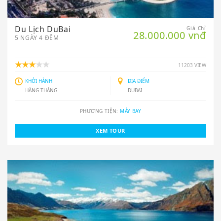
Du Lịch DuBai
Giá Chỉ
28.000.000 vnđ
5 NGÀY 4 ĐÊM
11203 VIEW
KHỞI HÀNH
ĐỊA ĐIỂM
HẰNG THÁNG
DUBAI
PHƯƠNG TIỆN:
MÁY BAY
XEM TOUR