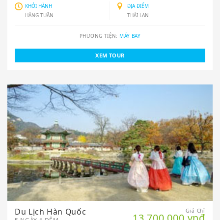
KHỞI HÀNH
ĐỊA ĐIỂM
HẰNG TUẦN
THÁI LAN
PHƯƠNG TIỆN:
MÁY BAY
XEM TOUR
Du Lịch Hàn Quốc
Giá Chỉ
13.700.000 vnđ