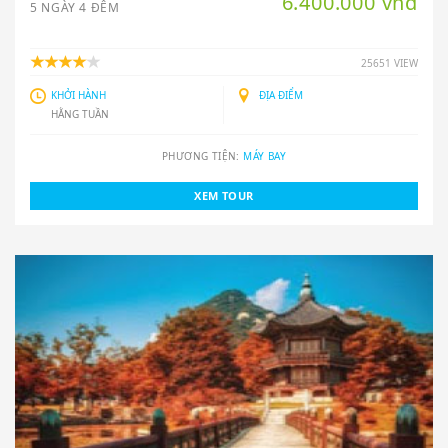
6.400.000 vnđ
5 NGÀY 4 ĐÊM
25651 VIEW
KHỞI HÀNH
ĐỊA ĐIỂM
HẰNG TUẦN
PHƯƠNG TIỆN:
MÁY BAY
XEM TOUR