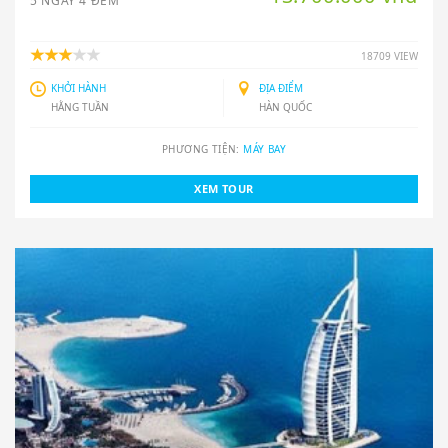
5 NGÀY 4 ĐÊM
18709 VIEW
KHỞI HÀNH
ĐỊA ĐIỂM
HẰNG TUẦN
HÀN QUỐC
PHƯƠNG TIỆN:
MÁY BAY
XEM TOUR