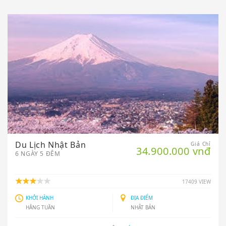
Du Lịch Nhật Bản
Giá Chỉ
34.900.000 vnđ
6 NGÀY 5 ĐÊM
17409 VIEW
KHỞI HÀNH
ĐỊA ĐIỂM
HẰNG TUẦN
NHẬT BẢN