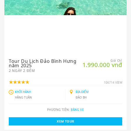
Tour Du Lịch Đảo Bình Hưng
Giá Chỉ
1.990.000 vnđ
năm 2025
2 NGÀY 2 ĐÊM
106714 VIEW
KHỞI HÀNH
ĐỊA ĐIỂM
HẰNG TUẦN
ĐẢO BH
PHƯƠNG TIỆN:
BẰNG XE
XEM TOUR