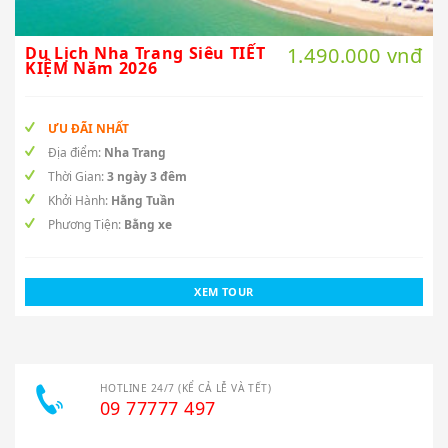
Du Lịch Nha Trang Siêu TIẾT
1.490.000 vnđ
KIỆM Năm 2026
ƯU ĐÃI NHẤT
Địa điểm:
Nha Trang
Thời Gian:
3 ngày 3 đêm
Khởi Hành:
Hằng Tuần
Phương Tiện:
Bằng xe
XEM TOUR
HOTLINE 24/7 (KỂ CẢ LỄ VÀ TẾT)
09 77777 497
Tel:
(028) 38 828 898