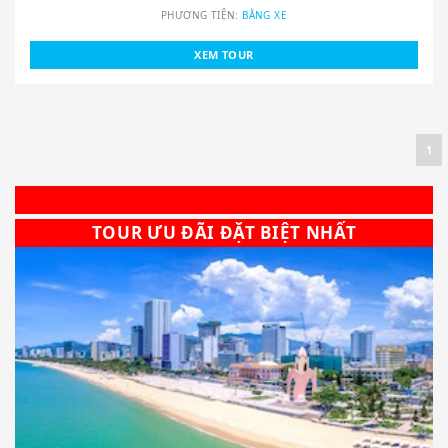
PHƯƠNG TIỆN:
BẰNG XE
XEM TOUR
1
Occasion already passed!
TOUR ƯU ĐÃI ĐẶT BIỆT NHẤT