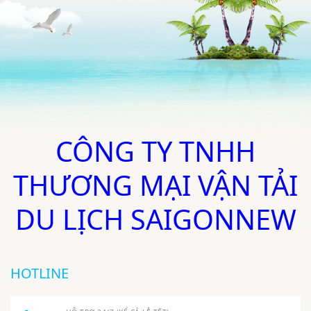
CÔNG TY TNHH
THƯƠNG MẠI VẬN TẢI
DU LỊCH SAIGONNEW
HOTLINE
HỖ TRỢ 24/7 (KỂ CẢ LỄ TẾT)