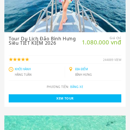
Tour Du Lịch Đảo Bình Hưng
Giá Chỉ
1.080.000 vnđ
Siêu TIẾT KIỆM 2026
244889 VIEW
KHỞI HÀNH
ĐỊA ĐIỂM
HẰNG TUẦN
BÌNH HƯNG
PHƯƠNG TIỆN:
BẰNG XE
XEM TOUR