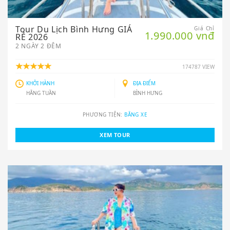
Tour Du Lịch Bình Hưng GIÁ
Giá Chỉ
1.990.000 vnđ
RẺ 2026
2 NGÀY 2 ĐÊM
174787 VIEW
KHỞI HÀNH
ĐỊA ĐIỂM
HẰNG TUẦN
BÌNH HƯNG
PHƯƠNG TIỆN:
BẰNG XE
XEM TOUR