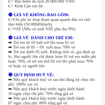
👉
Bảo hiểm du lịch 20.000.000 VND
👉
Kính Lặn san hô
🔴 GIÁ VÉ KHÔNG BAO GỒM:
👉
Chi phí xe Jeep tham quan quanh đảo và chờ
tắm biển (50.000đ/khách)
👉
VAT (Nếu có xuất VAT phụ thu 8%)
🔴 GIÁ VÉ DÀNH CHO TRẺ EM:
➡️ Trẻ em từ 10 tuổi trở lên mua 01 vé
➡️ Trẻ em từ 05 – 09 tuổi mua 70% vé
➡️ Trẻ em dưới 05 tuổi: Không tính vé, gia đình tự
lo. Hai người lớn chỉ được kèm 01 trẻ em miễn phí
hoặc 70%, từ trẻ em thứ 02 trở lên phải mua 70%
vé hoặc vé người lớn
🔴 QUY ĐỊNH HUỶ VÉ:
➡️ Nếu quý khách huỷ vé sau khi đăng ký chịu chi
phí: 100% cọc vé
➡️ Nếu quý khách huỷ trước ngày khởi hành
10 ngày chịu chi phí: 70% tổng giá vé
➡️ Nếu quý khách hủy trước ngày khởi hành
07 ngày chịu phí: 80% tổng giá vé.