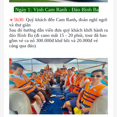
Ngày 1: Vịnh Cam Ranh - Đảo Bình Ba
🌍
🔹5h30:
Quý khách đến Cam Ranh
,
đoàn
nghỉ ngơi
và thư giản
Sau đó hướng dẫn viên đưa quý khách khởi hành ra
đảo Bình Ba
(đi cano mất 15 - 20 phút, tour đã bao
gồm vé ca nô 300.000đ khứ hồi và 20.000đ vé
cảng qua đảo)