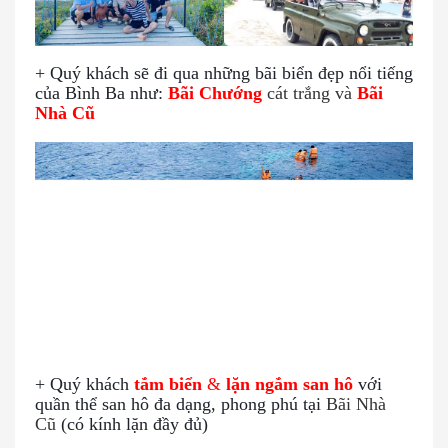
+ Quý khách sẽ đi qua những bãi biển đẹp nổi tiếng
của Bình Ba
như:
Bãi Chướng
cát trắng và
Bãi
Nhà Cũ
+ Quý khách
tắm biển
&
lặn ngắm san hô
với
quần thể san hô đa dạng, phong phú tại
Bãi Nhà
Cũ
(có kính lặn đầy đủ)