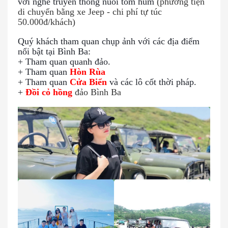
với nghề truyền thống nuôi tôm hùm
(phương tiện
di chuyển bằng xe Jeep - chi phí tự túc
50.000đ/khách)
Quý khách tham quan
chụp ảnh với các địa điểm
nổi bật tại Bình Ba:
+ Tham quan quanh đảo.
+ Tham quan
Hòn Rùa
+ Tham quan
Cửa Biển
và các lô cốt thời pháp.
+
Đồi cỏ hồng
đảo Bình Ba