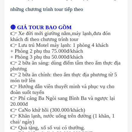
những chương trình tour tiếp theo
🔴 GIÁ TOUR BAO GỒM
👉
Xe đời mới giường nằm,máy lạnh,đưa đón
khách đi theo chương trình tour
👉
Lưu trú Motel máy lạnh: 1 phòng 4 khách
+ Phòng 2 phụ thu 75.000đ/khách
+ Phòng 3 phụ thu 50.000đ/khách
👉
2 bữa ăn sáng: dùng điểm tâm theo ẩm thực địa
phương
👉
2 bữa ăn chính: theo ẩm thực địa phương từ 5
món trở lên
👉
Hướng dẫn viên thuyết minh và phục vụ cho
đoàn suốt tuyến
👉
Phí cảng Ba Ngòi sang Bình Ba và ngược lại
20.000đ
👉
CaNo khứ hồi (300.000/khách)
👉
Khăn lạnh, nước uống trên đường (1 khăn, 1
chai/ ngày)
👉
Quà tặng, xổ số vui có thưởng.