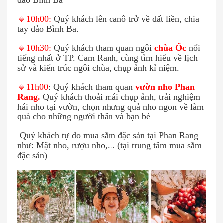
đảo Bình Ba
🔹
10h00:
Quý khách lên canô trở về đất liền, chia
tay
đảo Bình Ba.
🔹
10h30:
Quý khách tham quan ngôi
chùa Ốc
nổi
tiếng nhất ở TP. Cam Ranh, cùng tìm hiểu về lịch
sử và kiến trúc ngôi chùa, chụp ảnh kỉ niệm.
🔹
11h00
: Quý khách tham quan
vườn nho
Phan
Rang.
Quý khách thoải mái chụp ảnh, trải nghiệm
hái nho tại vườn, chọn nhưng quả nho ngon về làm
quà cho những người thân và bạn bè
Quý khách tự do mua sắm đặc sản tại Phan Rang
như: Mật nho, rượu nho,... (tại trung tâm mua sắm
đặc sản)