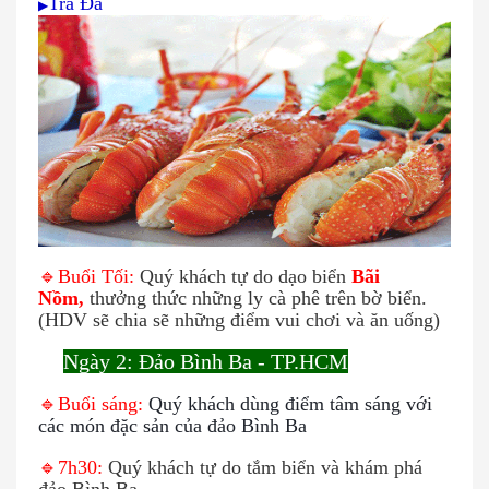
Trà Đá
▶
🔹Buổi Tối:
Quý khách tự do dạo biển
Bãi
Nồm,
thưởng thức những ly cà phê trên bờ biển.
(HDV sẽ chia sẽ những điểm vui chơi và ăn uống)
Ngày 2: Đảo Bình Ba - TP.HCM
🌍
🔹Buổi sáng:
Quý khách dùng điểm tâm sáng với
các món đặc sản của đảo Bình Ba
🔹
7h30:
Quý khách tự do tắm biển và khám phá