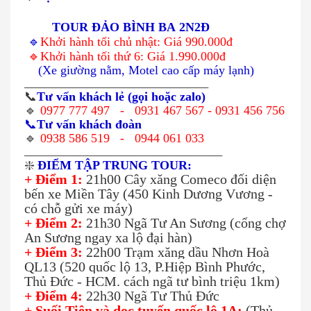
TOUR ĐẢO BÌNH BA 2N2Đ
🔹
Khởi hành tối chủ nhật: Giá 990.000đ
🔹Khởi hành tối thứ 6: Giá 1.990.000đ
(Xe giường nằm, Motel cao cấp máy lạnh)
_____________________________________________________
📞
Tư vấn khách lẻ (gọi hoặc zalo)
🔹
0977 777 497
-
0931 467 567 - 0931 456 756
📞
Tư vấn khách đoàn
🔹
0938 586 519 - 0944 061 033
_________________________________________________________
❇️
ĐIỂM TẬP TRUNG TOUR:
+ Điểm 1:
21h00 Cây xăng Comeco đối diện
bến xe Miền Tây (450 Kinh Dương Vương -
có chỗ gửi xe máy)
+ Điểm 2:
21h30 Ngã Tư An Sương (cổng chợ
An Sương ngay xa lộ đại hàn)
+ Điểm 3:
22h00
Trạm xăng dầu Nhơn Hoà
QL
13
(520 quốc lộ 13, P.Hiệp Bình Phước,
Thủ Đức - HCM. cách ngã tư bình triệu 1km)
+ Điểm 4:
22h30 Ngã Tư Thủ Đức
+ Suối Tiên và dọc tuyến quốc lộ 1A:
(Thủ