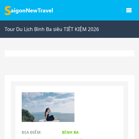
Tour Du Lịch Bình Ba siêu TIẾT KIỆM 2026
ĐỊA ĐIỂM:
BÌNH BA