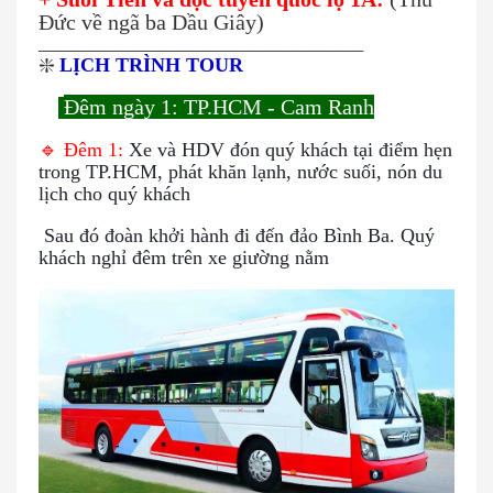
Đức về ngã ba Dầu Giây)
___________________________________________________________
❇️
LỊCH TRÌNH TOUR
Đêm ngày 1: TP.HCM - Cam Ranh
🌍
🔹 Đêm 1:
Xe và HDV đón quý khách tại điểm hẹn
trong TP.HCM, phát khăn lạnh, nước suối, nón du
lịch cho quý khách
Sau đó đoàn khởi hành đi đến đảo Bình Ba.
Quý
khách nghỉ đêm trên xe giường nằm