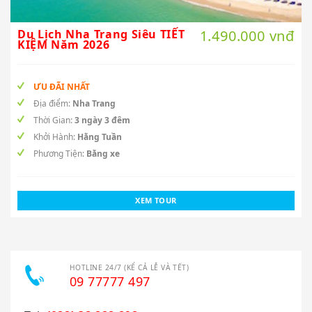
Du Lịch Nha Trang Siêu TIẾT
1.490.000 vnđ
KIỆM Năm 2026
ƯU ĐÃI NHẤT
Địa điểm:
Nha Trang
Thời Gian:
3 ngày 3 đêm
Khởi Hành:
Hằng Tuần
Phương Tiện:
Bằng xe
XEM TOUR
HOTLINE 24/7 (KỂ CẢ LỄ VÀ TẾT)
09 77777 497