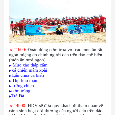
🔹11h00:
Đoàn dùng cơm trưa với các món ăn rất
ngon miệng do chính người dân trên đảo chế biến
(món ăn tươi ngon).
Mực xào thập cẩm
▶
cá chiên mắm xoài
▶
Lẩu chua cá biển
▶
Thịt kho mặn
▶
trứng chiên
▶
cơm trắng
▶
Trà Đá
▶
🔹14h00:
HDV sẽ đưa quý khách đi tham quan về
cảnh sinh hoạt đời thường của người dân trên đảo,