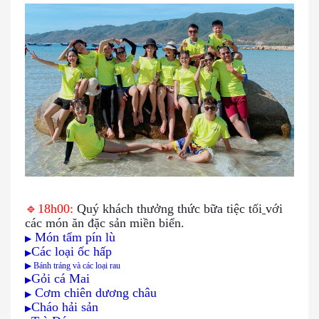
🔹
18h00:
Quý khách thưởng thức bữa
tiệc tối
với
các món ăn đặc sản miền biển.
Món tẩm pín lù
▶
Các loại ốc hấp
▶
▶
Bánh tráng và các loại rau
Gỏi cá Mai
▶
Cơm chiên dương châu
▶
Cháo hải sản
▶