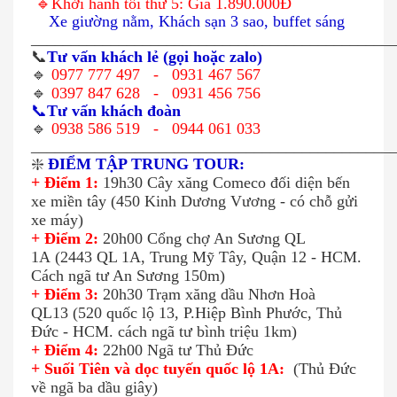
🔹Khởi hành tối thứ 5: Giá 1.890.000Đ
Xe giường nằm, Khách sạn 3 sao, buffet sáng
_____________________________________________
📞
Tư vấn khách lẻ (gọi hoặc zalo)
🔹
0977 777 497
-
0931 467 567
🔹
0397
847 628 -
0931 456 756
📞
Tư vấn khách đoàn
🔹
0938 586 519
-
0944 061 033
_____________________________________________
❇️
ĐIỂM TẬP TRUNG TOUR:
+ Điểm 1:
19h30 Cây xăng Comeco đối diện bến
xe miền tây (450 Kinh Dương Vương - có chỗ gửi
xe máy)
+ Điểm 2:
20h00 Cổng chợ An Sương QL
1A
(2443 QL 1A, Trung Mỹ Tây, Quận 12 - HCM.
Cách ngã tư An Sương 150m)
+ Điểm 3:
20h30
Trạm xăng dầu Nhơn Hoà
QL
13 (520 quốc lộ 13, P.Hiệp Bình Phước, Thủ
Đức - HCM. cách ngã tư bình triệu 1km)
+ Điểm 4:
22h00 Ngã tư Thủ Đức
+ Suối Tiên và dọc tuyến quốc lộ 1A:
(Thủ Đức
về ngã ba dầu giây)