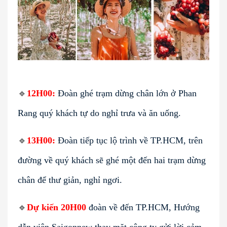
🔹
12H00:
Đoàn ghé trạm dừng chân lớn ở Phan
Rang quý khách tự do nghỉ trưa và ăn uống.
🔹
13H00:
Đoàn tiếp tục lộ trình về TP.HCM, trên
đường về quý khách sẽ ghé một đến hai trạm dừng
chân để thư giản, nghỉ ngơi.
🔹
Dự kiến 20H00
đoàn về đến TP.HCM, Hướng
dẫn viên Saigonnew thay mặt công ty gửi lời cảm