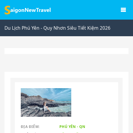
Du Lịch Phú Yên - Quy Nhơn Siêu Tiết Kiệm 2026
ĐỊA ĐIỂM:
PHÚ YÊN - QN